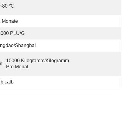
0-80 ℃
2 Monate
0000 PLU/g
ingdao/Shanghai
10000 Kilogramm/Kilogramm 
t:
Pro Monat
 b calb