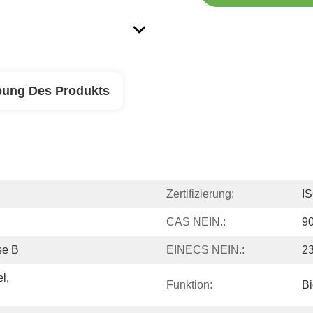
bung Des Produkts
Zertifizierung:
I
CAS NEIN.:
9
se B
EINECS NEIN.:
2
, 
Funktion:
Bi