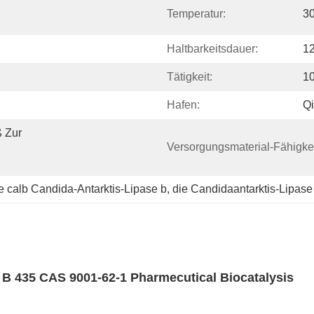
Temperatur:
3
Haltbarkeitsdauer:
1
Tätigkeit:
1
Hafen:
Q
 Zur 
Versorgungsmaterial-Fähigkei
e calb Candida-Antarktis-Lipase b
, 
die Candidaantarktis-Lipase
se B 435 CAS 9001-62-1 Pharmecutical Biocatalysis