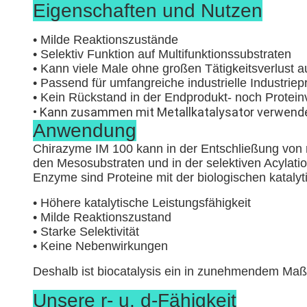
Eigenschaften und Nutzen
• Milde Reaktionszustände
• Selektiv Funktion auf Multifunktionssubstraten
• Kann viele Male ohne großen Tätigkeitsverlust a
• Passend für umfangreiche industrielle Industriep
• Kein Rückstand in der Endprodukt- noch Protei
• Kann zusammen mit Metallkatalysator verwend
Anwendung
Chirazyme IM 100 kann in der Entschließung von r
den Mesosubstraten und in der selektiven Acylat
Enzyme sind Proteine mit der biologischen katalyti
• Höhere katalytische Leistungsfähigkeit
• Milde Reaktionszustand
• Starke Selektivität
• Keine Nebenwirkungen
Deshalb ist biocatalysis ein in zunehmendem Maß
Unsere r- u. d-Fähigkeit