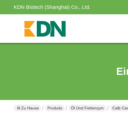
KDN Biotech (Shanghai) Co., Ltd.
Ei
Zu Hause
Produits
Öl Und Fettenzym
Calb Ca