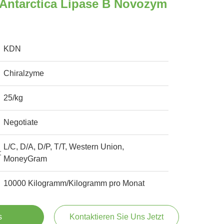
Antarctica Lipase B Novozym
KDN
Chiralzyme
25/kg
Negotiate
L/C, D/A, D/P, T/T, Western Union,
:
MoneyGram
10000 Kilogramm/Kilogramm pro Monat
s
Kontaktieren Sie Uns Jetzt