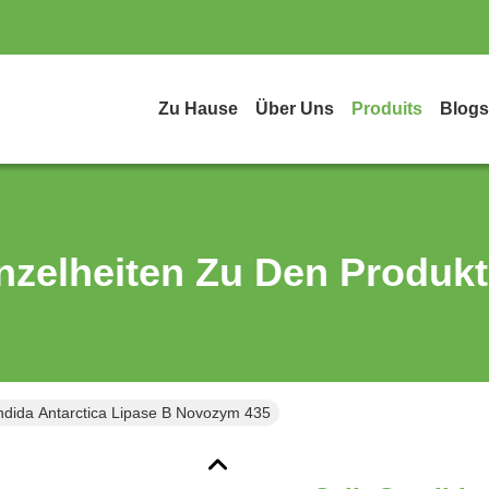
Zu Hause
Über Uns
Produits
Blogs
nzelheiten Zu Den Produk
ndida Antarctica Lipase B Novozym 435