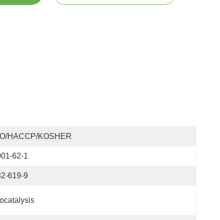
SO/HACCP/KOSHER
001-62-1
32-619-9
ocatalysis