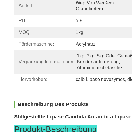
Weg Von Weißem 
Auftritt:
Granuliertem
PH:
5-9
MOQ:
1kg
Fördermaschine:
Acrylharz
1kg, 2kg, 5kg Oder Gemäß
Verpackung Informationen:
Kundenanforderung, 
Aluminiumfolietasche
Hervorheben:
calb Lipase novozymes
, 
di
Beschreibung Des Produkts
Stillgestellte Lipase Candida Antarctica Lipa
Produkt-Beschreibung