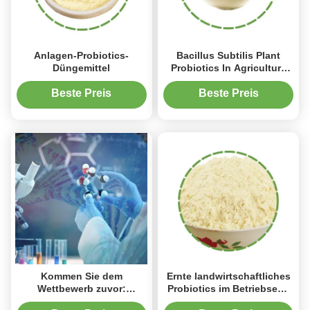
Anlagen-Probiotics-
Bacillus Subtilis Plant
Düngemittel
Probiotics In Agriculture
Avoid Nematode Diseases
Beste Preis
Beste Preis
Kommen Sie dem
Ernte landwirtschaftliches
Wettbewerb zuvor:
Probiotics im Betriebsem-
Nutzbarmachung des
Bakterien-Pulver