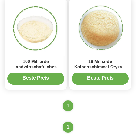
100 Milliarde
16 Milliarde
landwirtschaftliches
Kolbenschimmel Oryzae-
Probiotics-Bacillus-
Gärung Straw
subtilisfungizid durch
Microorganism Agent Farm
Beste Preis
Beste Preis
Mikroben
Waste
1
1