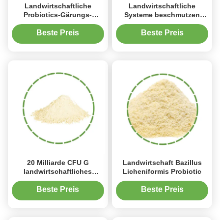
Landwirtschaftliche
Landwirtschaftliche
Probiotics-Gärungs-
Systeme beschmutzen
Bakterien-
Probiotics für Anlagen,
Mikrobenimpfstoffe als
Wurzel-, diefäule Mikroben
Beste Preis
Beste Preis
Biodünger
vermeiden
20 Milliarde CFU G
Landwirtschaft Bazillus
landwirtschaftliches
Licheniformis Probiotic
Probiotics für
Pflanzenwachstum
Beste Preis
Beste Preis
verbessern Ernte-Ertrag