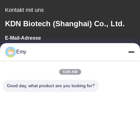
Kontakt mit uns
KDN Biotech (Shanghai) Co., Ltd.
E-Mail-Adresse
panxy@vlandgroup.com
Emy
Arbeitszeit
5:05 AM
9:00-17:30
Good day, what product are you looking for?
Unsere Adresse
Anschrift
RM304, 6 ERRICHTEND, KEINE 88 SHENGRONG-STRASSE,
PUDONG-BEZIRK, SHANGHAI, P.R.C
Tel.
86-021-50805885