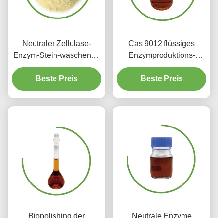
Neutraler Zellulase-
Cas 9012 flüssiges
Enzym-Stein-waschende
Enzymproduktions-
Enzym-Zellulase auf
polnisches Gewebe der
Beste Preis
Jeans
Zellulase-54 8 biologisch
Beste Preis
abbaubar
Biopolishing der
Neutrale Enzyme