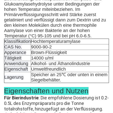
Glukoamylasehydrolyse unter Bedingungen der
hohen Temperatur miteinbeziehen. Im
Primärverflüssigungsschritt wird Stärke zuerst
gelatiniert und verflüssigt dann zum Dextrin und zu
den kleinen Molekülen durch eine thermophile
Αamylase von einer Bakterie an der hohen
Temperatur (°C) 95-105 und bei pH 6.0-6.5.
Klassifikation
Hochtemperaturamylase
CAS No.
9000-90-2
Apperance
Brown-Flüssigkeit
Tätigkeit
14000 u/ml
Anwendung
Alkohol- und Äthanolindustrie
Eigenschaft
Umweltfreundlich
Speicher an 25℃ oder unten in einem
Lagerung
Siegelbehälter.
Eigenschaften und Nutzen
Für Bierindustrie
: Die empfohlene Dosierung ist 0.2-
0.5L des Enzympräparats pro die Tonne 
totalrohstoffe, hinzugefügt an der Verflüssigung. 