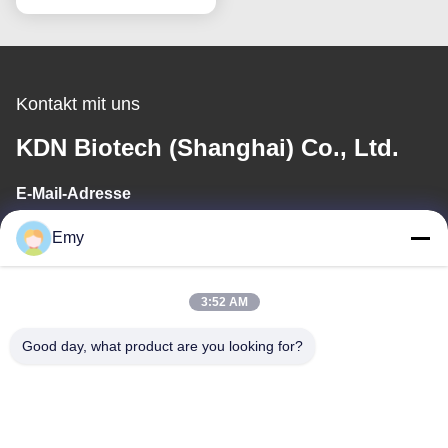
Kontakt mit uns
KDN Biotech (Shanghai) Co., Ltd.
E-Mail-Adresse
panxy@vlandgroup.com
Emy
Arbeitszeit
3:52 AM
9:00-17:30
Good day, what product are you looking for?
Unsere Adresse
Anschrift
RM304, 6 ERRICHTEND, KEINE 88 SHENGRONG-STRASSE,
PUDONG-BEZIRK, SHANGHAI, P.R.C