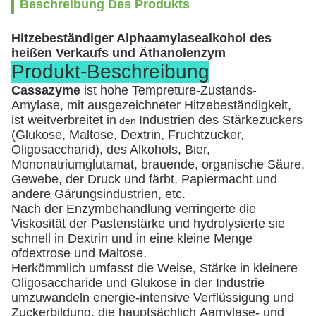
Beschreibung Des Produkts
Hitzebeständiger Alphaamylasealkohol des
heißen Verkaufs und Äthanolenzym
Produkt-Beschreibung
Cassazyme
ist hohe Tempreture-Zustands-
Amylase, mit ausgezeichneter Hitzebeständigkeit,
ist weitverbreitet in
Industrien des Stärkezuckers
den
(Glukose, Maltose, Dextrin, Fruchtzucker,
Oligosaccharid), des Alkohols, Bier,
Mononatriumglutamat, brauende, organische Säure,
Gewebe, der Druck und färbt, Papiermacht und
andere Gärungsindustrien, etc.
Nach der Enzymbehandlung verringerte die
Viskosität der Pastenstärke und hydrolysierte sie
schnell in Dextrin und in eine kleine Menge
ofdextrose und Maltose.
Herkömmlich umfasst die Weise, Stärke in kleinere
Oligosaccharide und Glukose in der Industrie
umzuwandeln energie-intensive Verflüssigung und
Zuckerbildung, die hauptsächlich Αamylase- und