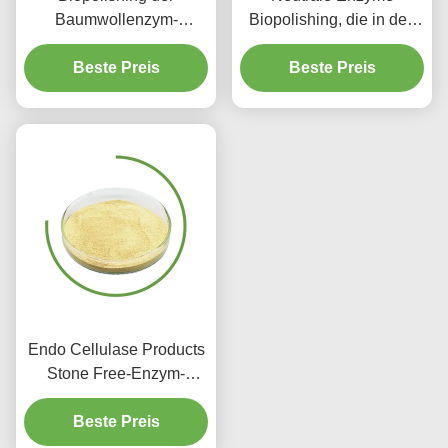
Baumwollenzym-
Biopolishing, die in den
Zellulase in Bioreinigung
Textilindustrie-Geweben
Textilindustrie Defuzzing
Beste Preis
benutzt werden, färbt
Beste Preis
Chemikalien
Endo Cellulase Products
Stone Free-Enzym-
Wäsche für Jeans-
Haushalts-Krankenhaus
Beste Preis