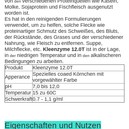
von
verschiedenen Proteinquellen wie Kasein,
den
Molke, Sojaprotein und Fischfleisch ausgenutzt
worden ist.
Es hat in den reinigenden Formulierungen
verwendet, um zu helfen, solche Flecke wie
proteinartiger Schmutz des Schweißes, des Bluts,
der Rückstände, des Grases und der verschiedener
Nahrung, wie Fleisch zu entfernen. Suppe,
Milchflecke, etc.
Kleenzyme 12.0T
ist in der Lage,
in
niedrigen Temperatur und in
alkalischeren
der
den
Bedingungen zu arbeiten.
Produkt
Kleenzyme 12.0T
Spezielles coaed Körnchen mit
Apperance
vorgewählter Farbe
pH
7,0 bis 12,0
Temperatur
15 zu 60C
Schwerkraft
0.7 - 1,1 g/ml
Eigenschaften und Nutzen