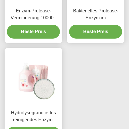
Enzym-Protease-
Bakterielles Protease-
Verminderung 100000
Enzym im
CAS Nos 9014-01-1
Reinigungsmittel
reinigende zu 1000000u
Beste Preis
entfernen Fleck
Beste Preis
G
hydrolysiert Proteine
Hydrolysegranuliertes
reinigendes Enzym-
alkalische Protease CAS