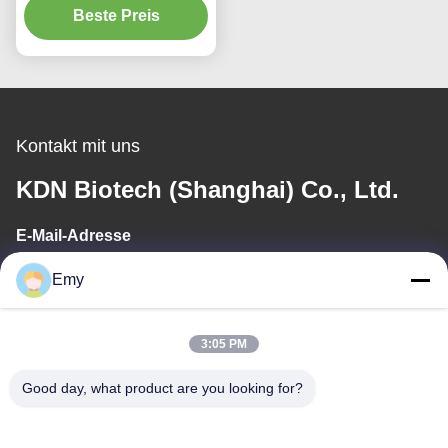
Beste Preis
9014-01-1
Kontakt mit uns
KDN Biotech (Shanghai) Co., Ltd.
E-Mail-Adresse
panxy@vlandgroup.com
Emy
Arbeitszeit
3:05 PM
9:00-17:30
Good day, what product are you looking for?
Unsere Adresse
Anschrift