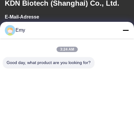
KDN Biotech (Shanghai) Co., Ltd.
E-Mail-Adresse
panxy@vlandgroup.com
Emy
Arbeitszeit
3:24 AM
9:00-17:30
Good day, what product are you looking for?
Unsere Adresse
Anschrift
RM304, 6 ERRICHTEND, KEINE 88 SHENGRONG-STRASSE,
PUDONG-BEZIRK, SHANGHAI, P.R.C
Tel.
86-021-50805885