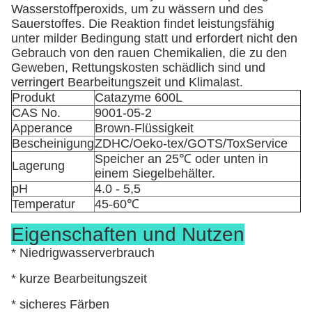
Wasserstoffperoxids, um zu wässern und des
Sauerstoffes. Die Reaktion findet leistungsfähig
unter milder Bedingung statt und erfordert nicht den
Gebrauch von den rauen Chemikalien, die zu den
Geweben, Rettungskosten schädlich sind und
verringert Bearbeitungszeit und Klimalast.
Produkt
Catazyme 600L
CAS No.
9001-05-2
Apperance
Brown-Flüssigkeit
Bescheinigung
ZDHC/Oeko-tex/GOTS/ToxService
Speicher an 25℃ oder unten in
Lagerung
einem Siegelbehälter.
pH
4.0 - 5,5
Temperatur
45-60℃
Eigenschaften und Nutzen
* Niedrigwasserverbrauch
* kurze Bearbeitungszeit
* sicheres Färben