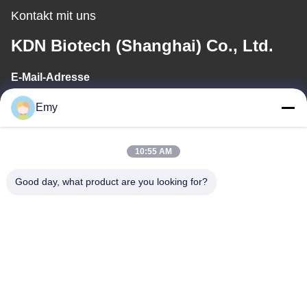
Kontakt mit uns
KDN Biotech (Shanghai) Co., Ltd.
E-Mail-Adresse
panxy@vlandgroup.com
Emy
Arbeitszeit
10:55 AM
9:00-17:30
Good day, what product are you looking for?
Unsere Adresse
Anschrift
RM304, 6 ERRICHTEND, KEINE 88 SHENGRONG-STRASSE,
PUDONG-BEZIRK, SHANGHAI, P.R.C
Tel.
86-021-50805885