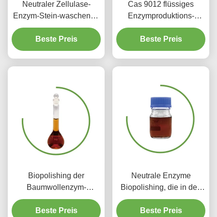
Neutraler Zellulase-
Cas 9012 flüssiges
Enzym-Stein-waschende
Enzymproduktions-
Enzym-Zellulase auf
polnisches Gewebe der
Beste Preis
Jeans
Zellulase-54 8 biologisch
Beste Preis
abbaubar
Biopolishing der
Neutrale Enzyme
Baumwollenzym-
Biopolishing, die in den
Zellulase in Bioreinigung
Textilindustrie-Geweben
Textilindustrie Defuzzing
Beste Preis
benutzt werden, färbt
Beste Preis