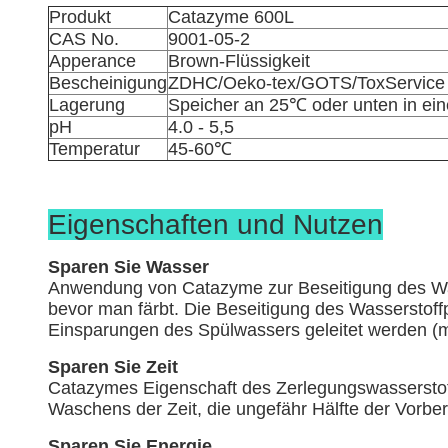
Produkt
Catazyme 600L
CAS No.
9001-05-2
Apperance
Brown-Flüssigkeit
Bescheinigung
ZDHC/Oeko-tex/GOTS/ToxService
Lagerung
Speicher an 25℃ oder unten in ein
pH
4.0 - 5,5
Temperatur
45-60℃
Eigenschaften und Nutzen
Sparen Sie Wasser
Anwendung von Catazyme zur Beseitigung des Wasse
bevor man färbt. Die Beseitigung des Wasserstoff
Einsparungen des Spülwassers geleitet werden (m
Sparen Sie Zeit
Catazymes Eigenschaft des Zerlegungswasserstoff
Waschens der Zeit, die ungefähr Hälfte der Vorber
Sparen Sie Energie