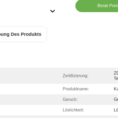
Beste Prei
bung Des Produkts
Z
Zertifizierung:
T
Produktname:
K
Geruch:
Ge
Löslichkeit:
Lö