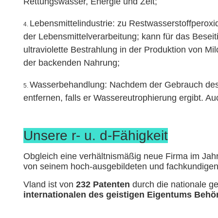
Rettungswasser, Energie und Zeit;
Lebensmittelindustrie: zu Restwasserstoffperoxi
4.
der Lebensmittelverarbeitung; kann für das Bese
ultraviolette Bestrahlung in der Produktion von 
der backenden Nahrung;
Wasserbehandlung: Nachdem der Gebrauch des 
5.
entfernen, falls er Wassereutrophierung ergibt. 
Unsere r- u. d-Fähigkeit
Obgleich eine verhältnismäßig neue Firma im Jahr
von seinem hoch-ausgebildeten und fachkundigen
Vland ist von
232 Patenten
durch die nationale g
internationalen des geistigen Eigentums Beh