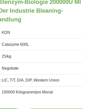
tilenzym-Biologie 200000U Ml
Der Industrie Bleaning-
andlung
KDN
Catazyme 600L
25/kg
Negotiate
:
L/C, T/T, D/A, D/P, Western Union
100000 Kilogramm/pro Monat