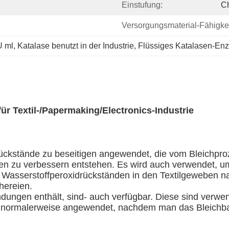
Einstufung:
Ch
Versorgungsmaterial-Fähigkei
U ml
, 
Katalase benutzt in der Industrie
, 
Flüssiges Katalasen-En
r Textil-/Papermaking/Electronics-Industrie
ückstände zu beseitigen angewendet, die vom Bleichpro
sen zu verbessern entstehen. Es wird auch verwendet, u
asserstoffperoxidrückständen in den Textilgeweben nac
hereien.
dungen enthält, sind- auch verfügbar. Diese sind verw
normalerweise angewendet, nachdem man das Bleichba