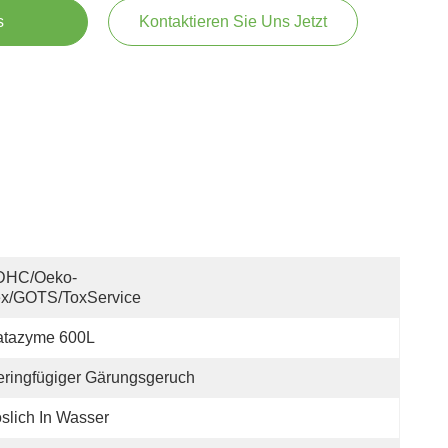
s
Kontaktieren Sie Uns Jetzt
DHC/Oeko-
ex/GOTS/ToxService
atazyme 600L
ringfügiger Gärungsgeruch
slich In Wasser