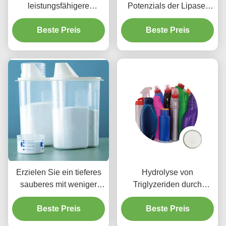
leistungsfähigere
Potenzials der Lipase-
Biodiesel-Produktion
ansässigen Reaktoren für
Beste Preis
ununterbrochene
Beste Preis
Biodiesel-Produktion
Erzielen Sie ein tieferes
Hydrolyse von
sauberes mit weniger
Triglyzeriden durch
Bemühung: Unser
Lipase in den Flüssen
Lipase-Reinigungsmittel
Beste Preis
andere Gewässer
Beste Preis
erledigt die Arbeit für Sie