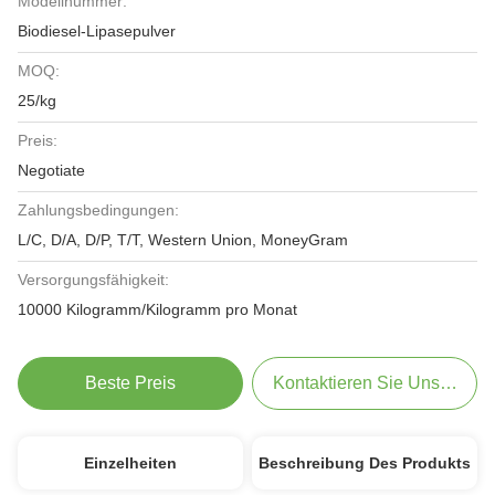
Modellnummer:
Biodiesel-Lipasepulver
MOQ:
25/kg
Preis:
Negotiate
Zahlungsbedingungen:
L/C, D/A, D/P, T/T, Western Union, MoneyGram
Versorgungsfähigkeit:
10000 Kilogramm/Kilogramm pro Monat
Beste Preis
Kontaktieren Sie Uns Jetzt
Einzelheiten
Beschreibung Des Produkts