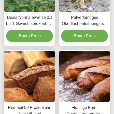
Dosis Normalerweise 0,1
Pulverförmiges
bis 1 Gewichtsprozent der
Oberflächenleimungsenz
Zellstoffoberflächengröße
ym mit optimalem pH-
Enzym Flüssig oder
Beste Preis
Wert von 4,5 bis 7,5 zur
Beste Preis
Pulverform
Behandlung von
Papierbeschichtung
Papieroberflächen und
Zusatzstoff
verbesserter
Wasserbeständigkeit
Reinheit 99 Prozent min
Flüssige Form
Zellstoff- und
Oberflächengrößen-