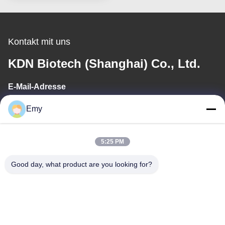
und Haltbarkeit
gewährleisten 6 bis 12
Monate für verbessertes
Zellstoff
Kontakt mit uns
KDN Biotech (Shanghai) Co., Ltd.
E-Mail-Adresse
panxy@vlandgroup.com
Emy
Arbeitszeit
5:25 PM
9:00-17:30
Good day, what product are you looking for?
Unsere Adresse
Anschrift
RM304, 6 ERRICHTEND, KEINE 88 SHENGRONG-STRASSE,
PUDONG-BEZIRK, SHANGHAI, P.R.C