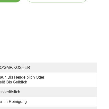
SO/GMP/KOSHER
aun Bis Hellgelblich Oder 
iß Bis Gelblich
sserlöslich
enim-Reinigung