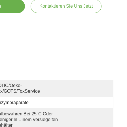
s
Kontaktieren Sie Uns Jetzt
DHC/Oeko-
ex/GOTS/ToxService
nzympräparate
fbewahren Bei 25°C Oder 
niger In Einem Versiegelten 
hälter