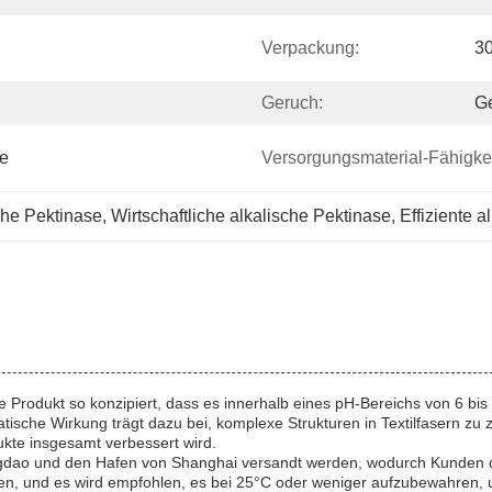
Verpackung:
3
Geruch:
Ge
te
Versorgungsmaterial-Fähigkei
che Pektinase
, 
Wirtschaftliche alkalische Pektinase
, 
Effiziente a
odukt so konzipiert, dass es innerhalb eines pH-Bereichs von 6 bis 9 f
sche Wirkung trägt dazu bei, komplexe Strukturen in Textilfasern zu 
dukte insgesamt verbessert wird.
gdao und den Hafen von Shanghai versandt werden, wodurch Kunden d
ten, und es wird empfohlen, es bei 25°C oder weniger aufzubewahren, u