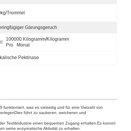
0kg/Trommel
ringfügiger Gärungsgeruch
100000 Kilogramm/Kilogramm 
t:
Pro   Monat
lkalische Pektinase
unktioniert, was es vielseitig und für eine Vielzahl von
zerlegenDies führt zu sauberen, weicheren und
er Textilindustrie einen bequemen Zugang erhalten.Es kommt
m seine enzymatische Aktivität zu erhalten.