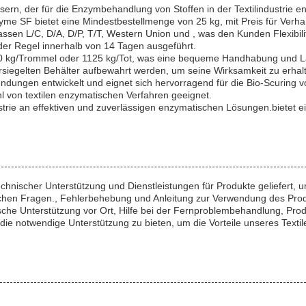
fasern, der für die Enzymbehandlung von Stoffen in der Textilindustrie 
me SF bietet eine Mindestbestellmenge von 25 kg, mit Preis für Verh
sen L/C, D/A, D/P, T/T, Western Union und , was den Kunden Flexibilit
 der Regel innerhalb von 14 Tagen ausgeführt.
kg/Trommel oder 1125 kg/Tot, was eine bequeme Handhabung und Lage
rsiegelten Behälter aufbewahrt werden, um seine Wirksamkeit zu erhalt
wendungen entwickelt und eignet sich hervorragend für die Bio-Scuring 
hl von textilen enzymatischen Verfahren geeignet.
trie an effektiven und zuverlässigen enzymatischen Lösungen.bietet ei
hnischer Unterstützung und Dienstleistungen für Produkte geliefert, 
ischen Fragen., Fehlerbehebung und Anleitung zur Verwendung des Prod
hnische Unterstützung vor Ort, Hilfe bei der Fernproblembehandlung, 
en die notwendige Unterstützung zu bieten, um die Vorteile unseres Te