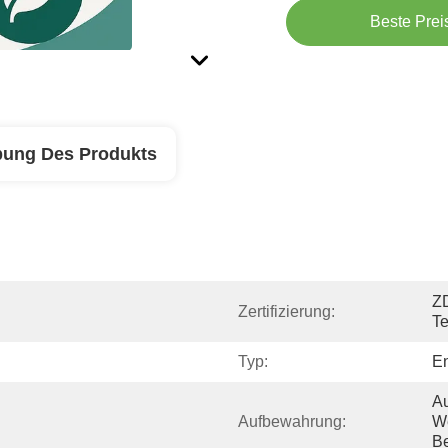
Beste Prei
bung Des Produkts
Z
Zertifizierung:
T
Typ:
E
Au
Aufbewahrung:
We
Be