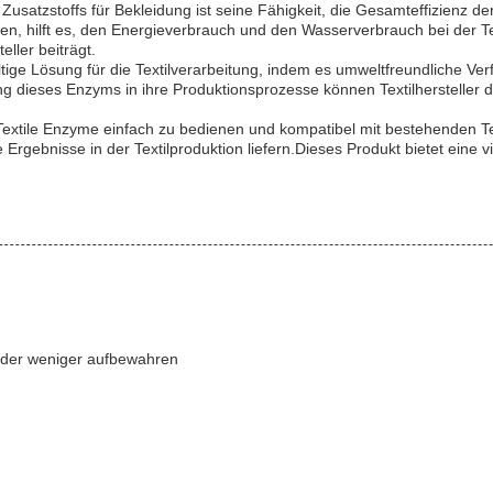
usatzstoffs für Bekleidung ist seine Fähigkeit, die Gesamteffizienz de
, hilft es, den Energieverbrauch und den Wasserverbrauch bei der Tex
ller beiträgt.
ltige Lösung für die Textilverarbeitung, indem es umweltfreundliche 
 dieses Enzyms in ihre Produktionsprozesse können Textilhersteller die
on Textile Enzyme einfach zu bedienen und kompatibel mit bestehenden
e Ergebnisse in der Textilproduktion liefern.Dieses Produkt bietet eine 
 oder weniger aufbewahren