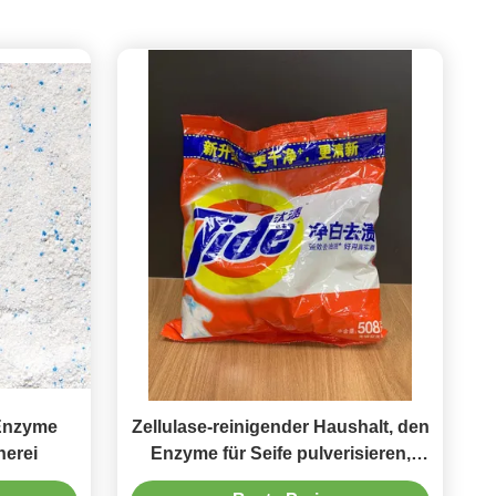
Enzyme
Zellulase-reinigender Haushalt, den
erei
Enzyme für Seife pulverisieren,
kleidet helleres und saubereres