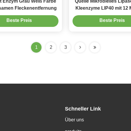
t Enzym Grau Weiß Farbe
Quelle Mikrobielles Lipa
ksamen Fleckenentfernung
Kleenzyme LIP40 mit 12
Haltbarkeit und Que
Beste Preis
Beste Preis
1
2
3
Schneller Link
Über uns