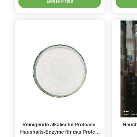
Beste Preis
alkalische Protease entfernen,
befleckt Schmutz
Reinigende alkalische Protease-
Haush
Haushalts-Enzyme für das Protein