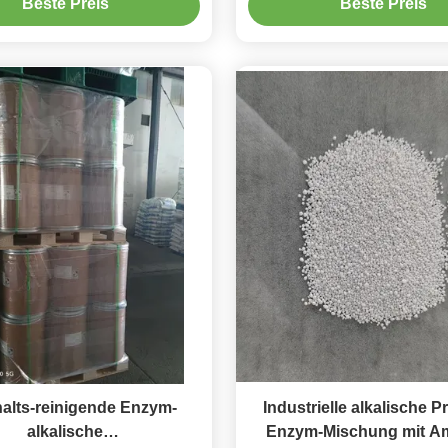
Beste Preis
Beste Preis
alts-reinigende Enzym-
Industrielle alkalische P
alkalische
Enzym-Mischung mit Am