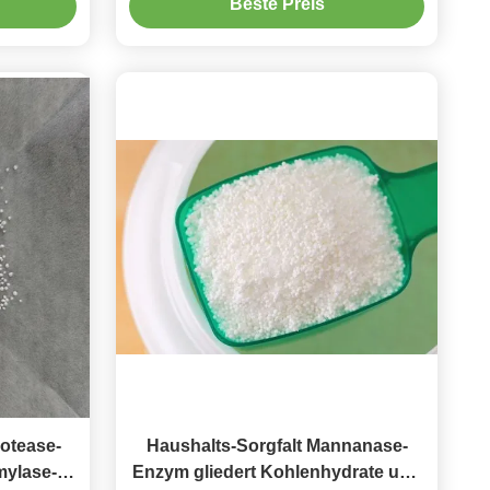
Beste Preis
rotease-
Haushalts-Sorgfalt Mannanase-
ylase-
Enzym gliedert Kohlenhydrate und