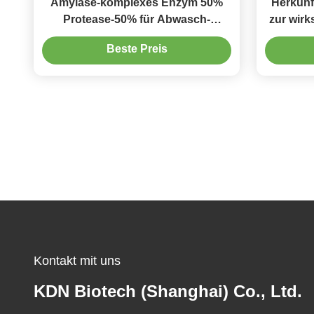
Amylase-komplexes Enzym 50%
Herkunf
Protease-50% für Abwasch-
zur wir
Reinigungsmittel entfernen Protein
Beste Preis
Kontakt mit uns
KDN Biotech (Shanghai) Co., Ltd.