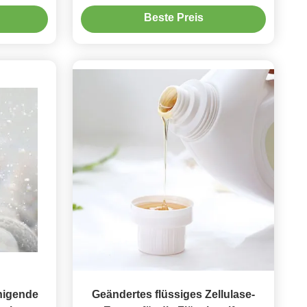
ungs-Öl-
Stärken auf
Beste Preis
nigende
Geändertes flüssiges Zellulase-