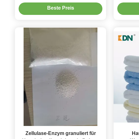
zerlegen schmutzig
Pro
Beste Preis
gemi
Leistun
Zellulase-Enzym granuliert für
Ha