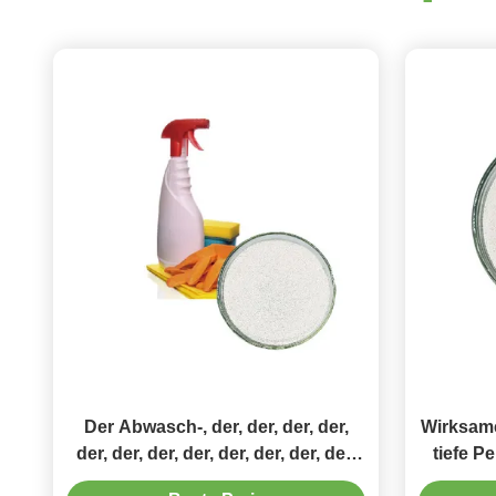
Der Abwasch-, der, der, der, der,
Wirksame
der, der, der, der, der, der, der, der,
tiefe P
säubert Haushalt Enzyme