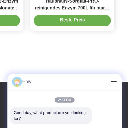
se-Enzym
Haushalts-Sorgfalt-PRO-
 Monaten
reinigendes Enzym 700L für starke
lle
Flecke
Beste Preis
Emy
2:13 PM
Unsere Adresse
Good day, what product are you looking 
Anschrift
for?
RM304, 6 ERRICHTEND, KEINE 88 SHENGRONG-