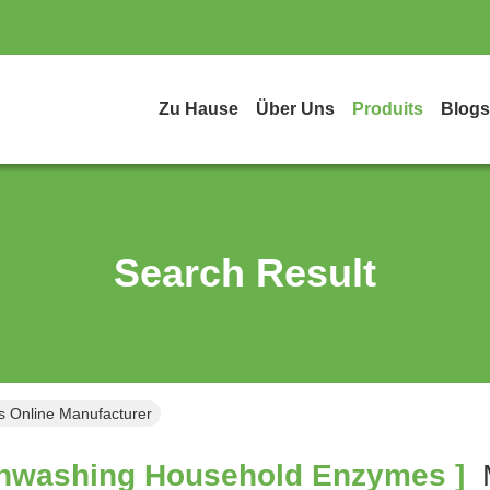
Zu Hause
Über Uns
Produits
Blogs
Search Result
 Online Manufacturer
hwashing Household Enzymes ]
M