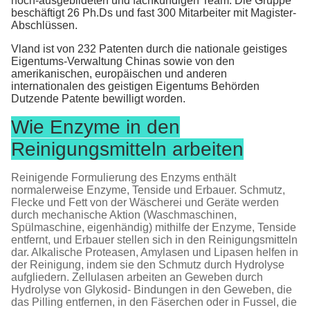
hoch-ausgebildeten und fachkundigen Team. Die Gruppe
beschäftigt 26 Ph.Ds und fast 300 Mitarbeiter mit Magister-
Abschlüssen.
Vland ist von 232 Patenten durch die nationale geistiges
Eigentums-Verwaltung Chinas sowie von den
amerikanischen, europäischen und anderen
internationalen des geistigen Eigentums Behörden
Dutzende Patente bewilligt worden.
Wie Enzyme in den
Reinigungsmitteln arbeiten
Reinigende Formulierung des Enzyms enthält
normalerweise Enzyme, Tenside und Erbauer. Schmutz,
Flecke und Fett von der Wäscherei und Geräte werden
durch mechanische Aktion (Waschmaschinen,
Spülmaschine, eigenhändig) mithilfe der Enzyme, Tenside
entfernt, und Erbauer stellen sich in den Reinigungsmitteln
dar. Alkalische Proteasen, Amylasen und Lipasen helfen in
der Reinigung, indem sie den Schmutz durch Hydrolyse
aufgliedern. Zellulasen arbeiten an Geweben durch
Hydrolyse von Glykosid- Bindungen in den Geweben, die
das Pilling entfernen, in den Fäserchen oder in Fussel, die