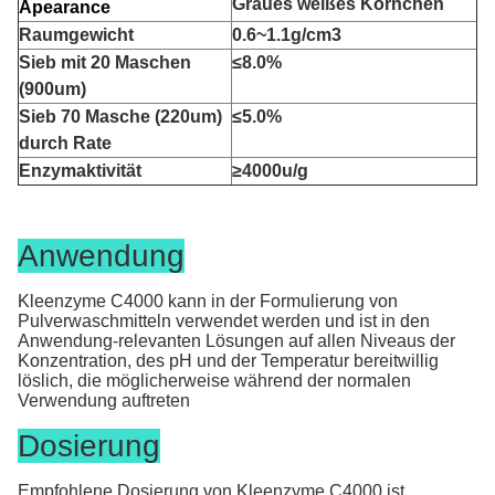
Graues weißes Körnchen
Apearance
Raumgewicht
0.6~1.1g/cm3
Sieb mit 20 Maschen
≤8.0%
(900um)
Sieb 70 Masche (220um)
≤5.0%
durch Rate
Enzymaktivität
≥4000u/g
Anwendung
Kleenzyme C4000 kann in der Formulierung von
Pulverwaschmitteln verwendet werden und ist in den
Anwendung-relevanten Lösungen auf allen Niveaus der
Konzentration, des pH und der Temperatur bereitwillig
löslich, die möglicherweise während der normalen
Verwendung auftreten
Dosierung
Empfohlene Dosierung von Kleenzyme C4000 ist