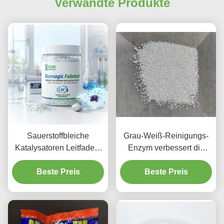
Verwandte Produkte
Sauerstoffbleiche
Grau-Weiß-Reinigungs-
Katalysatoren Leitfaden:
Enzym verbessert die
"Low-Temp King"?
Effizienz der Wäsche
Beste Preis
Beste Preis