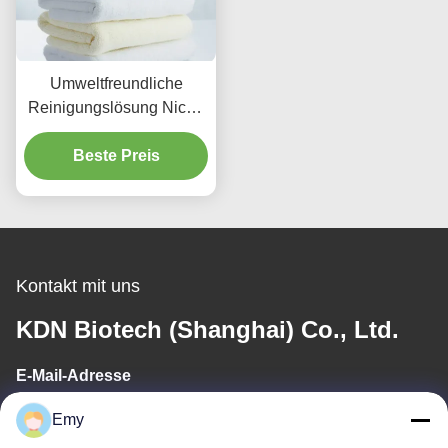
Umweltfreundliche
Reinigungslösung Nicht-
toxische
Haushaltsenzymen
Beste Preis
Waschmittel Zutaten
Verbesserung
Kontakt mit uns
KDN Biotech (Shanghai) Co., Ltd.
E-Mail-Adresse
panxy@vlandgroup.com
Emy