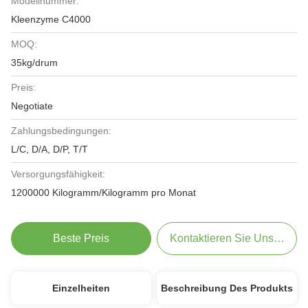
Modellnummer:
Kleenzyme C4000
MOQ:
35kg/drum
Preis:
Negotiate
Zahlungsbedingungen:
L/C, D/A, D/P, T/T
Versorgungsfähigkeit:
1200000 Kilogramm/Kilogramm pro Monat
Beste Preis
Kontaktieren Sie Uns Jetzt
Einzelheiten
Beschreibung Des Produkts