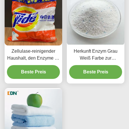
Zellulase-reinigender
Herkunft Enzym Grau
Haushalt, den Enzyme für
Weiß Farbe zur
Seife pulverisieren,
wirksamen
kleidet helleres und
Beste Preis
Fleckenentfernung
Beste Preis
saubereres