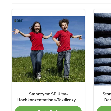
Stonezyme SP Ultra-
Ston
Hochkonzentrations-Textilenzym
Den
für Denimwaschen und Bio-
Supe