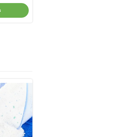
alischen
s