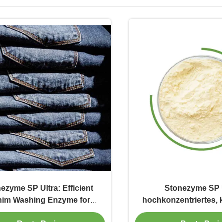
ezyme SP Ultra: Efficient
Stonezyme SP 
im Washing Enzyme for
hochkonzentriertes, 
rior Bio-Finishing Effects
Denim-Waschpulver-