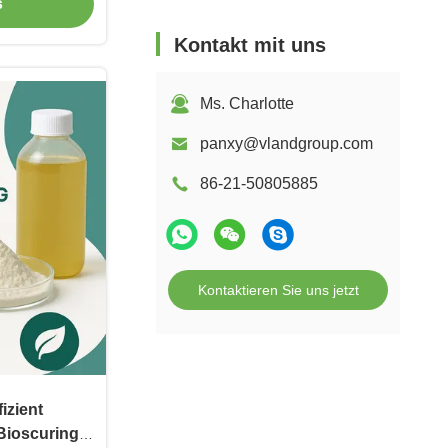
sen der neuen
s
Färbemittel
Kontakt mit uns
Ms. Charlotte
panxy@vlandgroup.com
86-21-50805885
Kontaktieren Sie uns jetzt
fizient
Bioscuring-