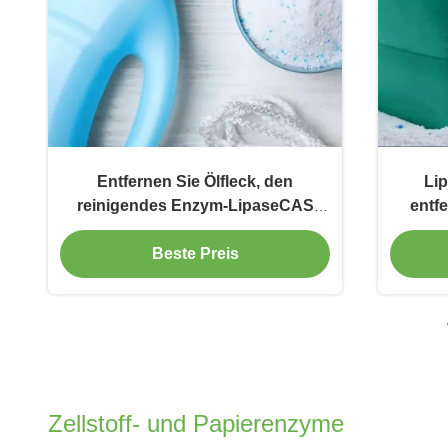
Entfernen Sie Ölfleck, den
Li
reinigendes Enzym-LipaseCAS
entf
9001-62-1 Waschpulver
Beste Preis
Zellstoff- und Papierenzyme