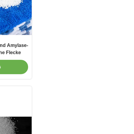
und Amylase-
he Flecke
s