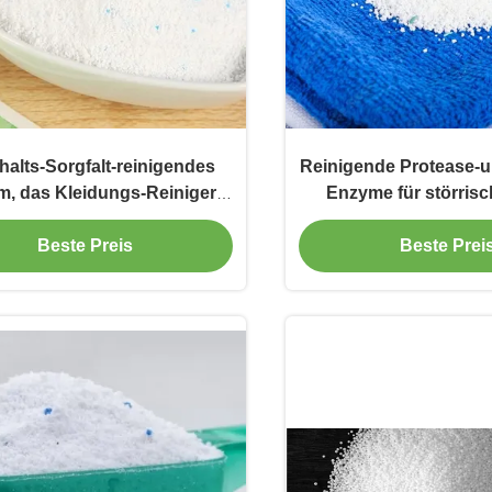
alts-Sorgfalt-reinigendes
Reinigende Protease-
, das Kleidungs-Reiniger
Enzyme für störrisc
heller macht
Beste Preis
Beste Prei