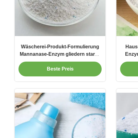
Wäscherei-Produkt-Formulierung
Haush
Mannanase-Enzym gliedern starke
Enzym
Flecke leicht auf
Beste Preis