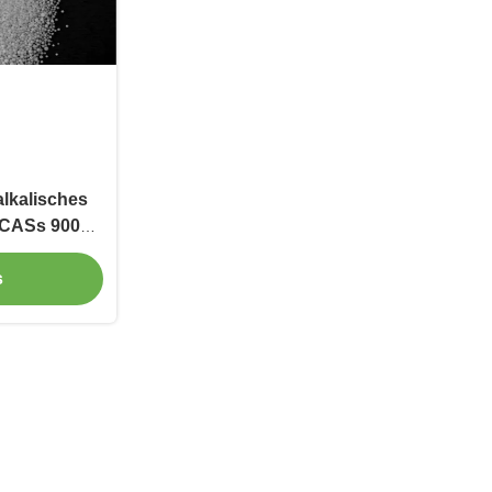
lkalisches
 CASs 9001-
s