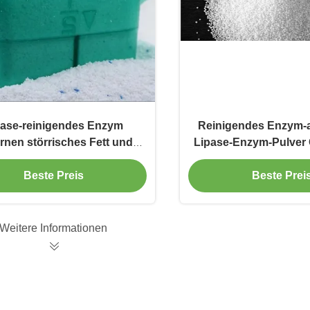
pase-reinigendes Enzym
Reinigendes Enzym-a
ernen störrisches Fett und
Lipase-Enzym-Pulver
Ölflecke
62-1
Beste Preis
Beste Prei
Weitere Informationen