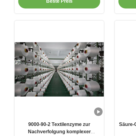
Finishing
Beste Preis
9000-90-2 Textilenzyme zur
Säure-C
Nachverfolgung komplexer