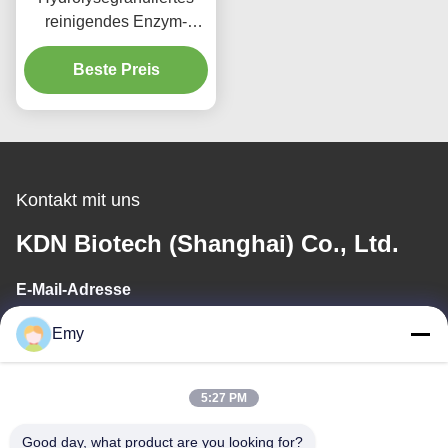
reinigendes Enzym-
alkalische Protease CAS
Beste Preis
9014-01-1
Kontakt mit uns
KDN Biotech (Shanghai) Co., Ltd.
E-Mail-Adresse
panxy@vlandgroup.com
Emy
Arbeitszeit
5:27 PM
9:00-17:30
Good day, what product are you looking for?