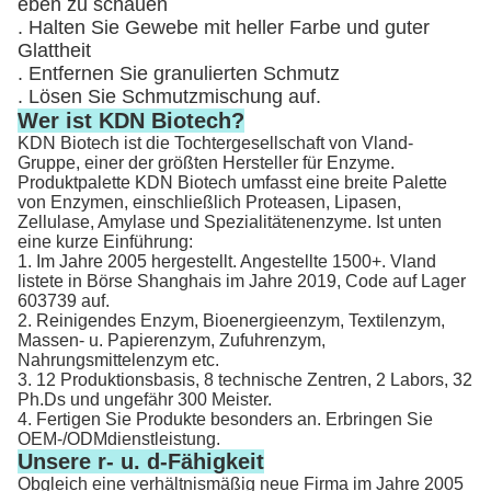
eben zu schauen
. Halten Sie Gewebe mit heller Farbe und guter
Glattheit
. Entfernen Sie granulierten Schmutz
. Lösen Sie Schmutzmischung auf.
Wer ist KDN Biotech?
KDN Biotech ist die Tochtergesellschaft von Vland-
Gruppe, einer der größten Hersteller für Enzyme.
Produktpalette KDN Biotech umfasst eine breite Palette
von Enzymen, einschließlich Proteasen, Lipasen,
Zellulase, Amylase und Spezialitätenenzyme. Ist unten
eine kurze Einführung:
1. Im Jahre 2005 hergestellt. Angestellte 1500+. Vland
listete in Börse Shanghais im Jahre 2019, Code auf Lager
603739 auf.
2. Reinigendes Enzym, Bioenergieenzym, Textilenzym,
Massen- u. Papierenzym, Zufuhrenzym,
Nahrungsmittelenzym etc.
3. 12 Produktionsbasis, 8 technische Zentren, 2 Labors, 32
Ph.Ds und ungefähr 300 Meister.
4. Fertigen Sie Produkte besonders an. Erbringen Sie
OEM-/ODMdienstleistung.
Unsere r- u. d-Fähigkeit
Obgleich eine verhältnismäßig neue Firma im Jahre 2005