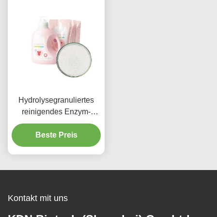
Hydrolysegranuliertes
reinigendes Enzym-
alkalische Protease CAS
Beste Preis
9014-01-1
Kontakt mit uns