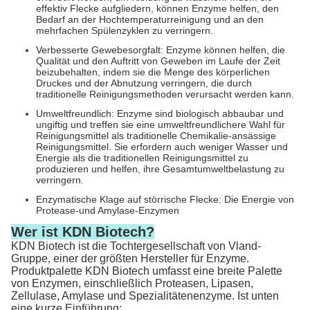
effektiv Flecke aufgliedern, können Enzyme helfen, den
Bedarf an der Hochtemperaturreinigung und an den
mehrfachen Spülenzyklen zu verringern.
Verbesserte Gewebesorgfalt: Enzyme können helfen, die
Qualität und den Auftritt von Geweben im Laufe der Zeit
beizubehalten, indem sie die Menge des körperlichen
Druckes und der Abnutzung verringern, die durch
traditionelle Reinigungsmethoden verursacht werden kann.
Umweltfreundlich: Enzyme sind biologisch abbaubar und
ungiftig und treffen sie eine umweltfreundlichere Wahl für
Reinigungsmittel als traditionelle Chemikalie-ansässige
Reinigungsmittel. Sie erfordern auch weniger Wasser und
Energie als die traditionellen Reinigungsmittel zu
produzieren und helfen, ihre Gesamtumweltbelastung zu
verringern.
Enzymatische Klage auf störrische Flecke: Die Energie von
Protease-und Amylase-Enzymen
Wer ist KDN Biotech?
KDN Biotech ist die Tochtergesellschaft von Vland-
Gruppe, einer der größten Hersteller für Enzyme.
Produktpalette KDN Biotech umfasst eine breite Palette
von Enzymen, einschließlich Proteasen, Lipasen,
Zellulase, Amylase und Spezialitätenenzyme. Ist unten
eine kurze Einführung: