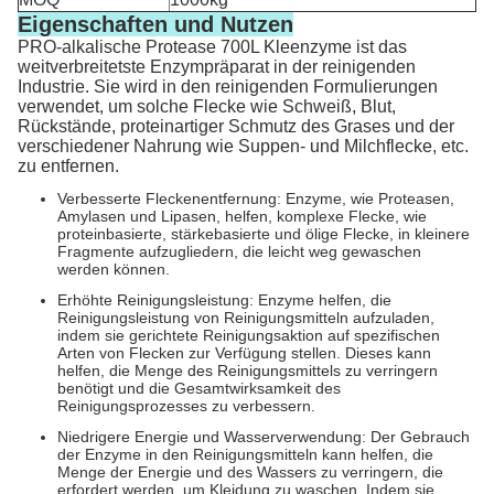
Eigenschaften und Nutzen
PRO-alkalische Protease 700L Kleenzyme ist das
weitverbreitetste Enzympräparat in der reinigenden
Industrie. Sie wird in den reinigenden Formulierungen
verwendet, um solche Flecke wie Schweiß, Blut,
Rückstände, proteinartiger Schmutz des Grases und der
verschiedener Nahrung wie Suppen- und Milchflecke, etc.
zu entfernen.
Verbesserte Fleckenentfernung: Enzyme, wie Proteasen,
Amylasen und Lipasen, helfen, komplexe Flecke, wie
proteinbasierte, stärkebasierte und ölige Flecke, in kleinere
Fragmente aufzugliedern, die leicht weg gewaschen
werden können.
Erhöhte Reinigungsleistung: Enzyme helfen, die
Reinigungsleistung von Reinigungsmitteln aufzuladen,
indem sie gerichtete Reinigungsaktion auf spezifischen
Arten von Flecken zur Verfügung stellen. Dieses kann
helfen, die Menge des Reinigungsmittels zu verringern
benötigt und die Gesamtwirksamkeit des
Reinigungsprozesses zu verbessern.
Niedrigere Energie und Wasserverwendung: Der Gebrauch
der Enzyme in den Reinigungsmitteln kann helfen, die
Menge der Energie und des Wassers zu verringern, die
erfordert werden, um Kleidung zu waschen. Indem sie