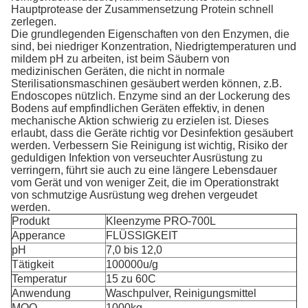
Hauptprotease der Zusammensetzung Protein schnell
zerlegen.
Die grundlegenden Eigenschaften von den Enzymen, die
sind, bei niedriger Konzentration, Niedrigtemperaturen und
mildem pH zu arbeiten, ist beim Säubern von
medizinischen Geräten, die nicht in normale
Sterilisationsmaschinen gesäubert werden können, z.B.
Endoscopes nützlich. Enzyme sind an der Lockerung des
Bodens auf empfindlichen Geräten effektiv, in denen
mechanische Aktion schwierig zu erzielen ist. Dieses
erlaubt, dass die Geräte richtig vor Desinfektion gesäubert
werden. Verbessern Sie Reinigung ist wichtig, Risiko der
geduldigen Infektion von verseuchter Ausrüstung zu
verringern, führt sie auch zu eine längere Lebensdauer
vom Gerät und von weniger Zeit, die im Operationstrakt
von schmutzige Ausrüstung weg drehen vergeudet
werden.
Produkt
Kleenzyme PRO-700L
Apperance
FLÜSSIGKEIT
pH
7,0 bis 12,0
Tätigkeit
100000u/g
Temperatur
15 zu 60C
Anwendung
Waschpulver, Reinigungsmittel
MOQ
1000kg