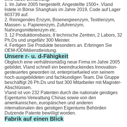
1. Im Jahre 2005 hergestellt. Angestellte 1500+. Vland
listete in Börse Shanghais im Jahre 2019, Code auf Lager
603739 auf.
2. Reinigendes Enzym, Bioenergieenzym, Textilenzym,
Massen- u. Papierenzym, Zufuhrenzym,
Nahrungsmittelenzym etc.
3. 12 Produktionsbasis, 8 technische Zentren, 2 Labors, 32
Ph.Ds und ungefähr 300 Meister.
4. Fertigen Sie Produkte besonders an. Erbringen Sie
OEM-/ODMdienstleistung.
Unsere r- u. d-Fähigkeit
Obgleich eine verhältnismäßig neue Firma im Jahre 2005
gebildet, Vland schnell ein beeindruckendes Innovation-
gesteuertes geworden ist, enterprisefueled von seinem
hoch-ausgebildeten und fachkundigen Team. Die Gruppe
beschäftigt 26 Ph.Ds und fast 300 Mitarbeiter mit Magister-
Abschlüssen.
Vland ist von 232 Patenten durch die nationale geistiges
Eigentums-Verwaltung Chinas sowie von den
amerikanischen, europäischen und anderen
internationalen des geistigen Eigentums Behörden
Dutzende Patente bewilligt worden.
Fabrik auf einen Blick