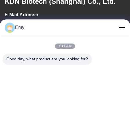
KDN Biotech (Shanghai) Co., Ltd.
E-Mail-Adresse
panxy@vlandgroup.com
Emy
Arbeitszeit
7:11 AM
9:00-17:30
Good day, what product are you looking for?
Unsere Adresse
Anschrift
RM304, 6 ERRICHTEND, KEINE 88 SHENGRONG-STRASSE,
PUDONG-BEZIRK, SHANGHAI, P.R.C
Tel.
86-021-50805885