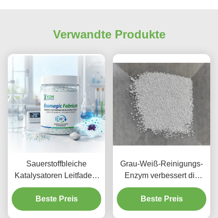
Verwandte Produkte
Sauerstoffbleiche
Grau-Weiß-Reinigungs-
Katalysatoren Leitfaden:
Enzym verbessert die
"Low-Temp King"?
Effizienz der Wäsche
Beste Preis
Beste Preis