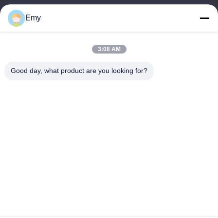
panxy@vlandgroup.com
Emy
Arbeitszeit
3:08 AM
9:00-17:30
Good day, what product are you looking for?
Unsere Adresse
Anschrift
RM304, 6 ERRICHTEND, KEINE 88 SHENGRONG-STRASSE,
PUDONG-BEZIRK, SHANGHAI, P.R.C
Tel.
86-021-50805885
China Gute Qualität Textilenzym Lieferant. Urheberrecht © -2026