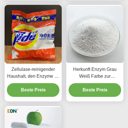
Zellulase-reinigender
Herkunft Enzym Grau
Haushalt, den Enzyme für
Weiß Farbe zur
Seife pulverisieren,
wirksamen
kleidet helleres und
Beste Preis
Fleckenentfernung
Beste Preis
saubereres