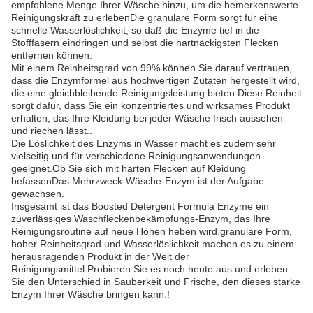
empfohlene Menge Ihrer Wäsche hinzu, um die bemerkenswerte
Reinigungskraft zu erlebenDie granulare Form sorgt für eine
schnelle Wasserlöslichkeit, so daß die Enzyme tief in die
Stofffasern eindringen und selbst die hartnäckigsten Flecken
entfernen können.
Mit einem Reinheitsgrad von 99% können Sie darauf vertrauen,
dass die Enzymformel aus hochwertigen Zutaten hergestellt wird,
die eine gleichbleibende Reinigungsleistung bieten.Diese Reinheit
sorgt dafür, dass Sie ein konzentriertes und wirksames Produkt
erhalten, das Ihre Kleidung bei jeder Wäsche frisch aussehen
und riechen lässt..
Die Löslichkeit des Enzyms in Wasser macht es zudem sehr
vielseitig und für verschiedene Reinigungsanwendungen
geeignet.Ob Sie sich mit harten Flecken auf Kleidung
befassenDas Mehrzweck-Wäsche-Enzym ist der Aufgabe
gewachsen.
Insgesamt ist das Boosted Detergent Formula Enzyme ein
zuverlässiges Waschfleckenbekämpfungs-Enzym, das Ihre
Reinigungsroutine auf neue Höhen heben wird.granulare Form,
hoher Reinheitsgrad und Wasserlöslichkeit machen es zu einem
herausragenden Produkt in der Welt der
Reinigungsmittel.Probieren Sie es noch heute aus und erleben
Sie den Unterschied in Sauberkeit und Frische, den dieses starke
Enzym Ihrer Wäsche bringen kann.!