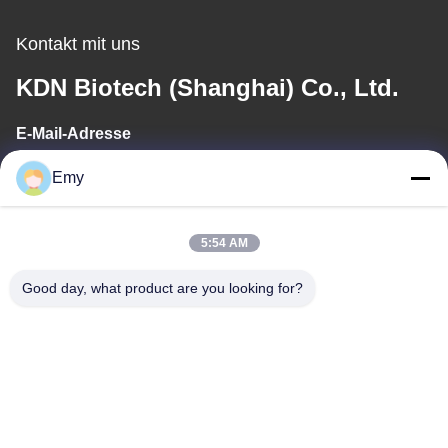
Kontakt mit uns
KDN Biotech (Shanghai) Co., Ltd.
E-Mail-Adresse
panxy@vlandgroup.com
Emy
Arbeitszeit
5:54 AM
9:00-17:30
Good day, what product are you looking for?
Unsere Adresse
Anschrift
RM304, 6 ERRICHTEND, KEINE 88 SHENGRONG-STRASSE,
PUDONG-BEZIRK, SHANGHAI, P.R.C
Tel.