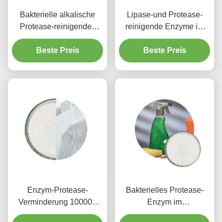
Bakterielle alkalische
Lipase-und Protease-
Protease-reinigendes
reinigende Enzyme im
Enzym-Pulver im
Waschmittel 1200000u G
reinigenden hohen
Beste Preis
bis 1500000u G
Beste Preis
Reinheitsgrad Cas 9014
01 1
Enzym-Protease-
Bakterielles Protease-
Verminderung 100000
Enzym im
CAS Nos 9014-01-1
Reinigungsmittel