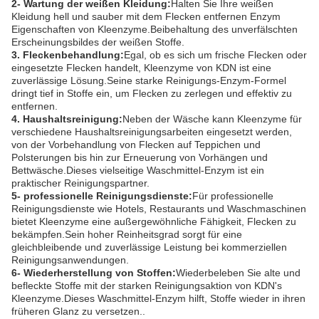
2- Wartung der weißen Kleidung:
Halten Sie Ihre weißen
Kleidung hell und sauber mit dem Flecken entfernen Enzym
Eigenschaften von Kleenzyme.Beibehaltung des unverfälschten
Erscheinungsbildes der weißen Stoffe.
3. Fleckenbehandlung:
Egal, ob es sich um frische Flecken oder
eingesetzte Flecken handelt, Kleenzyme von KDN ist eine
zuverlässige Lösung.Seine starke Reinigungs-Enzym-Formel
dringt tief in Stoffe ein, um Flecken zu zerlegen und effektiv zu
entfernen.
4. Haushaltsreinigung:
Neben der Wäsche kann Kleenzyme für
verschiedene Haushaltsreinigungsarbeiten eingesetzt werden,
von der Vorbehandlung von Flecken auf Teppichen und
Polsterungen bis hin zur Erneuerung von Vorhängen und
Bettwäsche.Dieses vielseitige Waschmittel-Enzym ist ein
praktischer Reinigungspartner.
5- professionelle Reinigungsdienste:
Für professionelle
Reinigungsdienste wie Hotels, Restaurants und Waschmaschinen
bietet Kleenzyme eine außergewöhnliche Fähigkeit, Flecken zu
bekämpfen.Sein hoher Reinheitsgrad sorgt für eine
gleichbleibende und zuverlässige Leistung bei kommerziellen
Reinigungsanwendungen.
6- Wiederherstellung von Stoffen:
Wiederbeleben Sie alte und
befleckte Stoffe mit der starken Reinigungsaktion von KDN's
Kleenzyme.Dieses Waschmittel-Enzym hilft, Stoffe wieder in ihren
früheren Glanz zu versetzen..