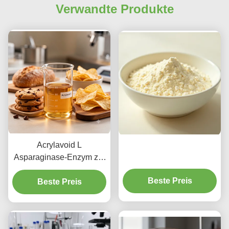
Verwandte Produkte
Acrylavoid L
Asparaginase-Enzym zur
Akrylamidreduktion von
Beste Preis
bis zu 90% in Backwaren,
Beste Preis
Snacks und Kaffee.