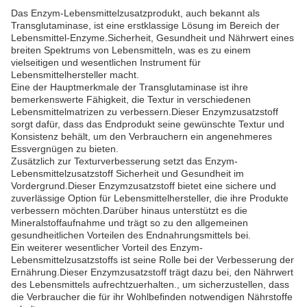
Das Enzym-Lebensmittelzusatzprodukt, auch bekannt als
Transglutaminase, ist eine erstklassige Lösung im Bereich der
Lebensmittel-Enzyme.Sicherheit, Gesundheit und Nährwert eines
breiten Spektrums von Lebensmitteln, was es zu einem
vielseitigen und wesentlichen Instrument für
Lebensmittelhersteller macht.
Eine der Hauptmerkmale der Transglutaminase ist ihre
bemerkenswerte Fähigkeit, die Textur in verschiedenen
Lebensmittelmatrizen zu verbessern.Dieser Enzymzusatzstoff
sorgt dafür, dass das Endprodukt seine gewünschte Textur und
Konsistenz behält, um den Verbrauchern ein angenehmeres
Essvergnügen zu bieten.
Zusätzlich zur Texturverbesserung setzt das Enzym-
Lebensmittelzusatzstoff Sicherheit und Gesundheit im
Vordergrund.Dieser Enzymzusatzstoff bietet eine sichere und
zuverlässige Option für Lebensmittelhersteller, die ihre Produkte
verbessern möchten.Darüber hinaus unterstützt es die
Mineralstoffaufnahme und trägt so zu den allgemeinen
gesundheitlichen Vorteilen des Endnahrungsmittels bei.
Ein weiterer wesentlicher Vorteil des Enzym-
Lebensmittelzusatzstoffs ist seine Rolle bei der Verbesserung der
Ernährung.Dieser Enzymzusatzstoff trägt dazu bei, den Nährwert
des Lebensmittels aufrechtzuerhalten., um sicherzustellen, dass
die Verbraucher die für ihr Wohlbefinden notwendigen Nährstoffe