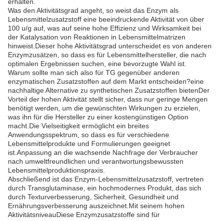
erhalten.
Was den Aktivitätsgrad angeht, so weist das Enzym als
Lebensmittelzusatzstoff eine beeindruckende Aktivität von über
100 u/g auf, was auf seine hohe Effizienz und Wirksamkeit bei
der Katalysation von Reaktionen in Lebensmittelmatrizen
hinweist.Dieser hohe Aktivitätsgrad unterscheidet es von anderen
Enzymzusätzen, so dass es für Lebensmittelhersteller, die nach
optimalen Ergebnissen suchen, eine bevorzugte Wahl ist.
Warum sollte man sich also für TG gegenüber anderen
enzymatischen Zusatzstoffen auf dem Markt entscheiden?eine
nachhaltige Alternative zu synthetischen Zusatzstoffen bietenDer
Vorteil der hohen Aktivität stellt sicher, dass nur geringe Mengen
benötigt werden, um die gewünschten Wirkungen zu erzielen,
was ihn für die Hersteller zu einer kostengünstigen Option
macht.Die Vielseitigkeit ermöglicht ein breites
Anwendungsspektrum, so dass es für verschiedene
Lebensmittelprodukte und Formulierungen geeignet
ist.Anpassung an die wachsende Nachfrage der Verbraucher
nach umweltfreundlichen und verantwortungsbewussten
Lebensmittelproduktionspraxis.
Abschließend ist das Enzym-Lebensmittelzusatzstoff, vertreten
durch Transglutaminase, ein hochmodernes Produkt, das sich
durch Texturverbesserung, Sicherheit, Gesundheit und
Ernährungsverbesserung auszeichnet.Mit seinem hohen
AktivitätsniveauDiese Enzymzusatzstoffe sind für