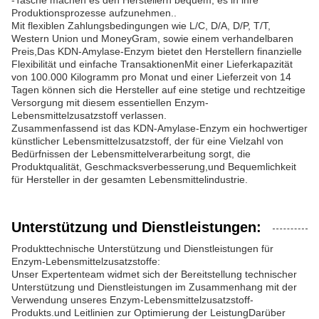
-Tasche machen es den Herstellern bequem, es in ihre
Produktionsprozesse aufzunehmen..
Mit flexiblen Zahlungsbedingungen wie L/C, D/A, D/P, T/T,
Western Union und MoneyGram, sowie einem verhandelbaren
Preis,Das KDN-Amylase-Enzym bietet den Herstellern finanzielle
Flexibilität und einfache TransaktionenMit einer Lieferkapazität
von 100.000 Kilogramm pro Monat und einer Lieferzeit von 14
Tagen können sich die Hersteller auf eine stetige und rechtzeitige
Versorgung mit diesem essentiellen Enzym-
Lebensmittelzusatzstoff verlassen.
Zusammenfassend ist das KDN-Amylase-Enzym ein hochwertiger
künstlicher Lebensmittelzusatzstoff, der für eine Vielzahl von
Bedürfnissen der Lebensmittelverarbeitung sorgt, die
Produktqualität, Geschmacksverbesserung,und Bequemlichkeit
für Hersteller in der gesamten Lebensmittelindustrie.
Unterstützung und Dienstleistungen:
Produkttechnische Unterstützung und Dienstleistungen für
Enzym-Lebensmittelzusatzstoffe:
Unser Expertenteam widmet sich der Bereitstellung technischer
Unterstützung und Dienstleistungen im Zusammenhang mit der
Verwendung unseres Enzym-Lebensmittelzusatzstoff-
Produkts.und Leitlinien zur Optimierung der LeistungDarüber