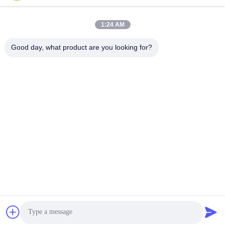
Arbeitszeit
1:24 AM
9:00-17:30
Good day, what product are you looking for?
Unsere Adresse
Anschrift
RM304, 6 ERRICHTEND, KEINE 88 SHENGRONG-STRASSE,
PUDONG-BEZIRK, SHANGHAI, P.R.C
Tel.
86-021-50805885
China Gute Qualität Textilenzym Lieferant. Urheberrecht © -2026
KDN Biotech (Shanghai) Co., Ltd. Alle Rechte vorbehalten.
Datenschutzrichtlinie
|
Sitemap