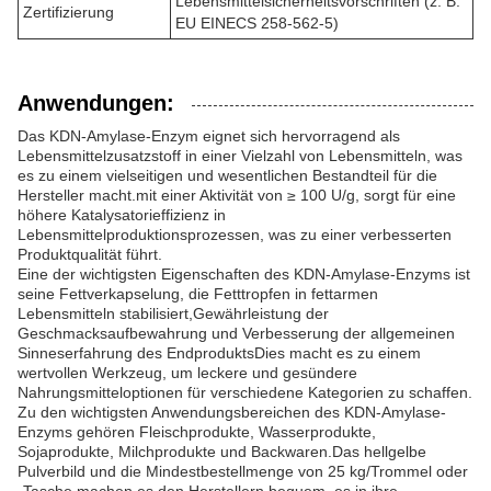
Lebensmittelsicherheitsvorschriften (z. B.
Zertifizierung
EU EINECS 258-562-5)
Anwendungen:
Das KDN-Amylase-Enzym eignet sich hervorragend als
Lebensmittelzusatzstoff in einer Vielzahl von Lebensmitteln, was
es zu einem vielseitigen und wesentlichen Bestandteil für die
Hersteller macht.mit einer Aktivität von ≥ 100 U/g, sorgt für eine
höhere Katalysatorieffizienz in
Lebensmittelproduktionsprozessen, was zu einer verbesserten
Produktqualität führt.
Eine der wichtigsten Eigenschaften des KDN-Amylase-Enzyms ist
seine Fettverkapselung, die Fetttropfen in fettarmen
Lebensmitteln stabilisiert,Gewährleistung der
Geschmacksaufbewahrung und Verbesserung der allgemeinen
Sinneserfahrung des EndproduktsDies macht es zu einem
wertvollen Werkzeug, um leckere und gesündere
Nahrungsmitteloptionen für verschiedene Kategorien zu schaffen.
Zu den wichtigsten Anwendungsbereichen des KDN-Amylase-
Enzyms gehören Fleischprodukte, Wasserprodukte,
Sojaprodukte, Milchprodukte und Backwaren.Das hellgelbe
Pulverbild und die Mindestbestellmenge von 25 kg/Trommel oder